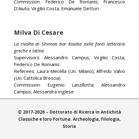
Commission: Federico De Romanis; Francesco
D’Aiuto; Virgilio Costa; Emanuele Dettori
Milva Di Cesare
La rivolta di Shimon bar Kosiba nelle fonti letterarie
greche e latine
.
Supervisors: Alessandro Campus; Virgilio Costa;
Federico De Romanis
Referees: Laura Mecella (Un. Milano); Alfredo Valvo
(Un. Cattolica Brescia)
Commission: Eugenio Lanzillotta; Alessandro
Campus; Alessandra Inglese
© 2017-2026 – Dottorato di Ricerca in Antichità
Ivan Gargano
Classiche e loro Fortuna. Archeologia, Filologia,
Storia
Viminacium nella tarda antichità. Caratteristiche del
centro urbano e del suburbio della capitale della