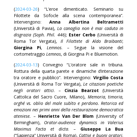
(
2024-03-26
) “L’eroe dimenticato. Seminario su
Filottete da Sofocle alla scena contemporanea”.
Intervengono:
Anna Albertina Beltrametti
(Università di Pavia),
La canaglia non è mai caduta in
disgrazia (Soph. Phil. 446)
;
Ester Cerbo
(Università di
Roma Tor Vergata),
Il Filottete di Aldo Braibanti
;
Giorgina Pi
,
Lemnos
. – Segue la visione del
cortometraggio
Lemnos
, di Giorgina Pi e Bluemotion.
(
2024-03-13
) Convegno “L’oratore sale in tribuna.
Rottura della quarta parete e dinamiche d’interazione
tra oratore e pubblico”. Intervengono:
Virgilio Costa
(Università di Roma Tor Vergata),
Le citazioni poetiche
negli oratori attici
. –
Cinzia Bearzot
(Università
Cattolica del Sacro Cuore, Milano),
Memoria, timoria,
orghé vs. oblio del male subìto e perdono. Retorica ed
emozioni nei primi anni della restaurazione democratica
ateniese.
–
Henriette Van Der Blom
(University of
Birmingham),
Orator-audience dynamics in Valerius
Maximus Facta et dicta
. –
Giuseppe La Bua
(“Sapienza” Università di Roma),
Cattivi e buoni oratori,