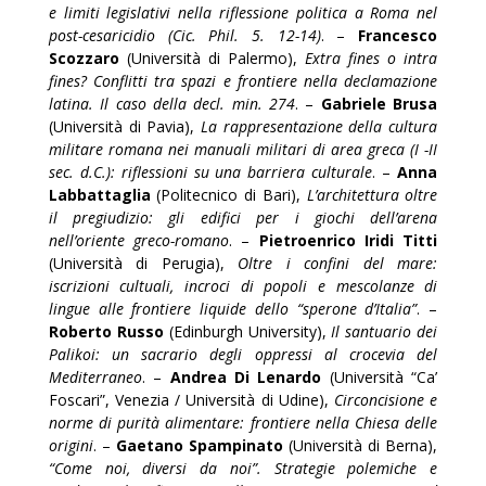
e limiti legislativi nella riflessione politica a Roma nel
post-cesaricidio (Cic. Phil. 5. 12-14)
. –
Francesco
Scozzaro
(Università di Palermo),
Extra fines o intra
fines? Conflitti tra spazi e frontiere nella declamazione
latina. Il caso della decl. min. 274
. –
Gabriele Brusa
(Università di Pavia),
La rappresentazione della cultura
militare romana nei manuali militari di area greca (I -II
sec. d.C.): riflessioni su una barriera culturale
. –
Anna
Labbattaglia
(Politecnico di Bari),
L’architettura oltre
il pregiudizio: gli edifici per i giochi dell’arena
nell’oriente greco-romano
. –
Pietroenrico Iridi Titti
(Università di Perugia),
Oltre i confini del mare:
iscrizioni cultuali, incroci di popoli e mescolanze di
lingue alle frontiere liquide dello “sperone d’Italia”
. –
Roberto Russo
(Edinburgh University),
Il santuario dei
Palikoi: un sacrario degli oppressi al crocevia del
Mediterraneo
. –
Andrea Di Lenardo
(Università “Ca’
Foscari”, Venezia / Università di Udine),
Circoncisione e
norme di purità alimentare: frontiere nella Chiesa delle
origini
. –
Gaetano Spampinato
(Università di Berna),
“Come noi, diversi da noi”. Strategie polemiche e