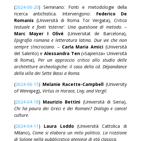
(
2024-06-20
) Seminario: Fonti e metodologie della
ricerca antichistica. Intervengono:
Federico De
Romanis
(Università di Roma Tor Vergata),
Critica
testuale e fonti ‘esterne’. Una questione di metodo
. –
Marc Mayer I Olivé
(Universitat de Barcelona),
Epigrafia romana e letteratura latina. Due vie che non
sempre s’incrociano
. –
Carla Maria Amici
(Università
del Salento) e
Alessandra Ten
(«Sapienza» Università
di Roma),
Per un approccio critico allo studio delle
architetture archeologiche: il caso della cd. Dépandance
della villa dei Sette Bassi a Roma
.
(
2024-06-15
)
Melanie Racette-Campbell
(University
of Winnipeg),
Virtus in Horace, Livy, and Vergil
.
(
2024-04-18
)
Maurizio Bettini
(Università di Siena),
Chi ha paura dei Greci e dei Romani? Dialogo e cancel
culture
.
(
2024-04-11
)
Laura Loddo
(Università Cattolica di
Milano),
Come si elabora un mito politico. La ricezione
di Solone nella pubblicistica ateniese di età classica
.