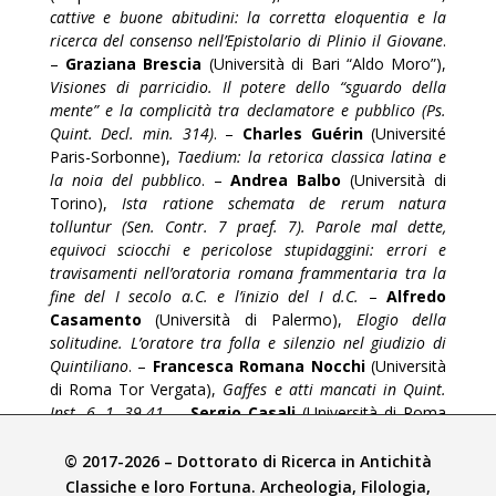
cattive e buone abitudini: la corretta eloquentia e la
ricerca del consenso nell’Epistolario di Plinio il Giovane
.
–
Graziana Brescia
(Università di Bari “Aldo Moro”),
Visiones di parricidio. Il potere dello “sguardo della
mente” e la complicità tra declamatore e pubblico (Ps.
Quint. Decl. min. 314)
. –
Charles Guérin
(Université
Paris-Sorbonne),
Taedium: la retorica classica latina e
la noia del pubblico
. –
Andrea Balbo
(Università di
Torino),
Ista ratione schemata de rerum natura
tolluntur (Sen. Contr. 7 praef. 7). Parole mal dette,
equivoci sciocchi e pericolose stupidaggini: errori e
travisamenti nell’oratoria romana frammentaria tra la
fine del I secolo a.C. e l’inizio del I d.C.
–
Alfredo
Casamento
(Università di Palermo),
Elogio della
solitudine. L’oratore tra folla e silenzio nel giudizio di
Quintiliano
. –
Francesca Romana Nocchi
(Università
di Roma Tor Vergata),
Gaffes e atti mancati in Quint.
Inst. 6, 1, 39-41
. –
Sergio Casali
(Università di Roma
Tor Vergata),
Conclusioni
.
© 2017-2026 – Dottorato di Ricerca in Antichità
Classiche e loro Fortuna. Archeologia, Filologia,