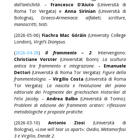
dall’antichità
. –
Francesco D’Aiuto
(Università di
Roma Tor Vergata) e
Anna Sirinian
(Università di
Bologna),
Graeco-Armeniaca: alfabeti, scritture,
manoscritti, testi
.
(2026-05-06)
Fiachra Mac Góráin
(University College
London),
Virgil’s Dionysus
.
(
2026-04-28
)
Il frammento – 2
. Intervengono:
Christiane Vorster
(Universität Bonn):
La scultura
antica tra frammento e integrazione
. –
Emanuele
Dettori
(Università di Roma Tor Vergata):
Figure della
frammentologia
. –
Virgilio Costa
(Università di Roma
Tor Vergata):
La nascita e l’evoluzione del piano
editoriale dei Fragmente der griechischen Historiker di
Felix Jacoby
. –
Andrea Balbo
(Università di Torino):
Problemi di edizione dei frammenti oratori: riflessioni
metodologiche e proposte pratiche
.
(2026-03-10)
Antonio Ziosi
(Università di
Bologna),
«Love will tear us apart»: Ovidio, Metamorfosi
3 e Virgilio, Eneide 2
.