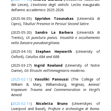
dei Lincei),
L’esotismo degli antichi
. Lectio inauguralis
dell’anno accademico 2025-2026.
(2025-06-05)
Spyridon Tzounakas
(Università di
Cipro),
Tibullus’ Presence in Persius’ Second Satire
.
(2025-05-20)
Sandro La Barbera
(Università di
Trento),
Ut punctura poesis. Visualità e occultamento
nella Zanzara pseudovirgiliana
.
(2025-04-10)
Stephen Heyworth
(University of
Oxford),
Catullus 68A and 68B
.
(2025-03-27)
Ingrid Rowland
(University of Notre
Dame),
Gli Etruschi nell’immaginario moderno
.
(2025-02-11
)
Vassiliki Panoussi
(The College of
William & Mary, Williamsburg, Virginia),
Aeneas’
tropaeum: Trauma and Commemoration in Vergil’s
Aeneid
.
(
2025-02-11
)
Nicoletta Bruno
(Universityes of
Liverpool and Basel),
Profezie e archeologie di Roma: