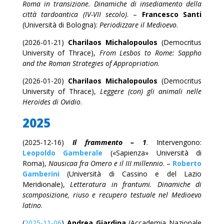
Roma in transizione. Dinamiche di insediamento della
città tardoantica (IV-VII secolo)
. –
Francesco Santi
(Università di Bologna):
Periodizzare il Medioevo
.
(2026-01-21)
Charilaos Michalopoulos
(Democritus
University of Thrace),
From Lesbos to Rome: Sappho
and the Roman Strategies of Appropriation
.
(2026-01-20)
Charilaos Michalopoulos
(Democritus
University of Thrace),
Leggere (con) gli animali nelle
Heroides di Ovidio
.
2025
(2025-12-16)
Il frammento – 1
. Intervengono:
Leopoldo Gamberale
(«Sapienza» Università di
Roma),
Nausicaa fra Omero e il III millennio
. –
Roberto
Gamberini
(Università di Cassino e del Lazio
Meridionale),
Letteratura in frantumi. Dinamiche di
scomposizione, riuso e recupero testuale nel Medioevo
latino
.
(
2025-11-06
)
Andrea Giardina
(Accademia Nazionale