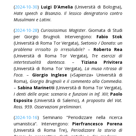
(
2024-10-30
)
Luigi D’Amelia
(Università di Bologna),
Hate speech a Bisanzio. Il lessico denigratorio contro
Musulmani e Latini
.
(
2024-10-28
)
Curiosissimus Magister
. Giornata di Studi
per Giorgio Brugnoli. Intervengono:
Fabio Stok
(Università di Roma Tor Vergata),
Svetonio / Donato: un
problema irrisolto (o irresolubile?
–
Roberto Rea
(Università di Roma Tor Vergata),
Tre esercizi di
intertestualità dantesca
. –
Tiziana Privitera
(Università di Roma Tor Vergata),
La musa ritrosa di
Foca
. –
Giorgio Inglese
(«Sapienza» Università di
Roma),
Giorgio Brugnoli e il commento alla Commedia
.
–
Sabina Marinetti
(Università di Roma Tor Vergata),
I denti delle arpie: scenario e funzioni in Inf. XIII
;
Paolo
Esposito
(Università di Salerno),
A proposito del Vat.
Ross. 959. Osservazioni preliminari
.
(
2024-10-16
) Seminario “Periodizzare nella ricerca
umanistica”. Intervengono:
Pierfrancesco Porena
(Università di Roma Tre),
Periodizzare la storia di