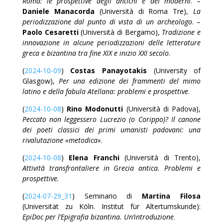
Roma: le prospettive degli antichi e dei moderni
. –
Daniele Manacorda
(Università di Roma Tre),
La
periodizzazione dal punto di vista di un archeologo
. –
Paolo Cesaretti
(Università di Bergamo),
Tradizione e
innovazione in alcune periodizzazioni delle letterature
greca e bizantina tra fine XIX e inizio XXI secolo
.
(
2024-10-09
)
Costas Panayotakis
(University of
Glasgow),
Per una edizione dei frammenti del mimo
latino e della fabula Atellana: problemi e prospettive
.
(
2024-10-08
)
Rino Modonutti
(Università di Padova),
Peccato non leggessero Lucrezio (o Corippo)? Il canone
dei poeti classici dei primi umanisti padovani: una
rivalutazione «metodica»
.
(
2024-10-08
)
Elena Franchi
(Università di Trento),
Attività transfrontaliere in Grecia antica. Problemi e
prospettive.
(
2024-07-29_31
) Seminario di
Martina Filosa
(Universität zu Köln. Institut für Altertumskunde):
EpiDoc per l’Epigrafia bizantina. Un’introduzione
.