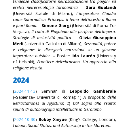
tendenze classificatorie nell’associazione tra pagani ed
eretici nell’eresiologia tardoantica
. –
Sara Gualandi
(Università Statale di Milano),
L’imperatore Claudio
come Saturnalicus Princeps: il tema dell’incesto a Roma
e fuori Roma
. –
Simone Giorgi
(Università di Roma Tor
Vergata),
Il culto di Elagabalo alle periferie dell’impero.
Strategie di inclusività politica
. –
Olivia Giuseppina
Merli
(Università Cattolica di Milano),
Sessualità, potere
e religione: le divergenti narrazioni su un giovane
imperatore outsider
. – Poster:
Iida Laurén
(University
of Helsinki),
Frontiere dell’ebraismo. Un approccio alla
religione vissuta
.
2024
(
2024-11-13
) Seminari di
Leopoldo Gamberale
(«Sapienza» Università di Roma): 1)
A proposito delle
Retractationes di Agostino
; 2)
Dal sogno alla realtà:
spunti di autobiografia intellettuale in Gerolamo
.
(
2024-10-30
)
Bobby Xinyue
(KIng’s College, London),
Labour, Social Status, and Authorship in the Moretum
.