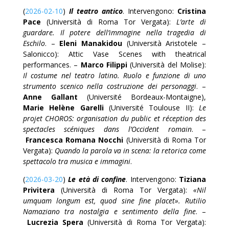
(
2026-02-10
)
Il teatro antico
. Intervengono:
Cristina
Pace
(Università di Roma Tor Vergata):
L’arte di
guardare. Il potere dell’immagine nella tragedia di
Eschilo
. –
Eleni Manakidou
(Università Aristotele –
Salonicco): Attic Vase Scenes with theatrical
performances. –
Marco Filippi
(Università del Molise):
Il costume nel teatro latino. Ruolo e funzione di uno
strumento scenico nella costruzione dei personaggi
. –
Anne Gallant
(Université Bordeaux-Montaigne),
Marie Helène Garelli
(Université Toulouse II):
Le
projet CHOROS: organisation du public et réception des
spectacles scéniques dans l’Occident romain
. –
Francesca Romana Nocchi
(Università di Roma Tor
Vergata):
Quando la parola va in scena: la retorica come
spettacolo tra musica e immagini
.
(
2026-03-20
)
Le età di confine
. Intervengono:
Tiziana
Privitera
(Università di Roma Tor Vergata):
«Nil
umquam longum est, quod sine fine placet». Rutilio
Namaziano tra nostalgia e sentimento della fine
. –
Lucrezia Spera
(Università di Roma Tor Vergata):