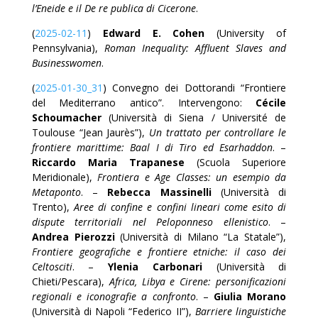
l’Eneide e il De re publica di Cicerone
.
(
2025-02-11
)
Edward E. Cohen
(University of
Pennsylvania),
Roman Inequality: Affluent Slaves and
Businesswomen
.
(
2025-01-30_31
) Convegno dei Dottorandi “Frontiere
del Mediterrano antico”. Intervengono:
Cécile
Schoumacher
(Università di Siena / Université de
Toulouse “Jean Jaurès”),
Un trattato per controllare le
frontiere marittime: Baal I di Tiro ed Esarhaddon
. –
Riccardo Maria Trapanese
(Scuola Superiore
Meridionale),
Frontiera e Age Classes: un esempio da
Metaponto
. –
Rebecca Massinelli
(Università di
Trento),
Aree di confine e confini lineari come esito di
dispute territoriali nel Peloponneso ellenistico
. –
Andrea Pierozzi
(Università di Milano “La Statale”),
Frontiere geografiche e frontiere etniche: il caso dei
Celtosciti
. –
Ylenia Carbonari
(Università di
Chieti/Pescara),
Africa, Libya e Cirene: personificazioni
regionali e iconografie a confronto
. –
Giulia Morano
(Università di Napoli “Federico II”),
Barriere linguistiche