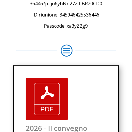
36446?p=ju6yhNn27z-0BR20CD0
ID riunione: 345946425536446
Passcode: xa3yZ2g9
c
2026 - II convegno