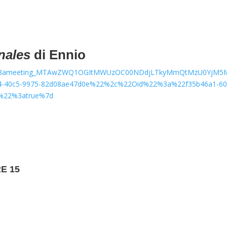
nales
di Ennio
in/19%3ameeting_MTAwZWQ1OGItMWUzOC00NDdjLTkyMmQtMzU0YjM5
-40c5-9975-82d08ae47d0e%22%2c%22Oid%22%3a%22f35b46a1-60b
g%22%3atrue%7d
E 15