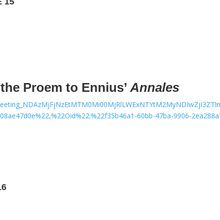
 15
r the Proem to Ennius’
Annales
/19:meeting_NDAzMjFjNzEtMTM0Mi00MjRlLWExNTYtM2MyNDIwZjI3ZTlm
d08ae47d0e%22,%22Oid%22:%22f35b46a1-60bb-47ba-9906-2ea288a7
16