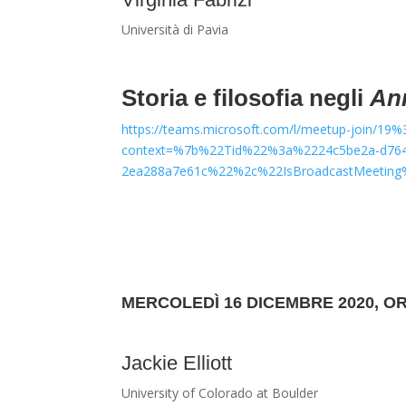
Università di Pavia
Storia e filosofia negli
An
https://teams.microsoft.com/l/meetup-jo
context=%7b%22Tid%22%3a%2224c5be2a-d764
2ea288a7e61c%22%2c%22IsBroadcastMeetin
MERCOLEDÌ 16 DICEMBRE 2020, OR
Jackie Elliott
University of Colorado at Boulder