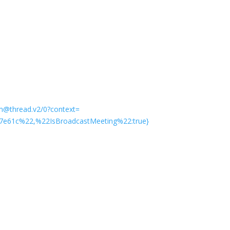
@thread.v2/0?context=
e61c%22,%22IsBroadcastMeeting%22:true}