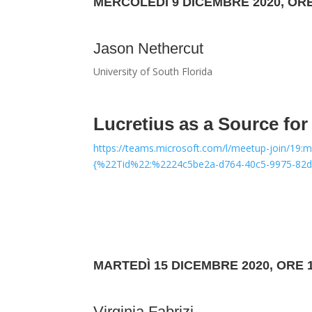
MERCOLEDÌ 9 DICEMBRE 2020, ORE
Jason Nethercut
University of South Florida
Lucretius as a Source fo
https://teams.microsoft.com/l/meetup-join
{%22Tid%22:%2224c5be2a-d764-40c5-9975-82
MARTEDÌ 15 DICEMBRE 2020, ORE 
Virginia Fabrizi